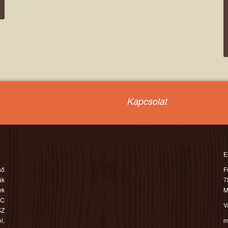
yje el, megtalálta!
Kapcsolat
E
ső
F
ák
7
ek
M
NC
V
SZ
l.
m