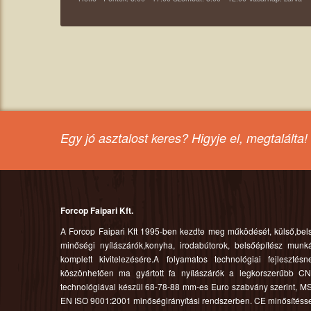
Egy jó asztalost keres? Hig
Forcop Faipari Kft.
A Forcop Faipari Kft 1995-ben kezdte meg működését, külső,bel
minőségi nyílászárók,konyha, irodabútorok, belsőépítész munk
komplett kivitelezésére.A folyamatos technológiai fejlesztésn
köszönhetően ma gyártott fa nyílászárók a legkorszerűbb C
technológiával készül 68-78-88 mm-es Euro szabvány szerint, M
EN ISO 9001:2001 minőségirányítási rendszerben. CE minősítésse