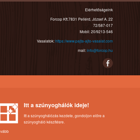
Elérhetőságeink
Forcop Kft.7831 Pellérd, József A. 22
72/587-017
Mobil: 20/9213-546
Vasalatok:
https://www.pajta-ajto-vasalat.com
mail:
info@forcop.hu
Itt a szúnyoghálók ideje!
Itt a szúnyoghálózás kezdete, gondoljon előre a
szúnyogháló készítésre.
ovább