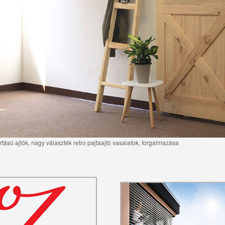
tású ajtók, nagy választék retro pajtaajtó vasalatok, forgalmazása