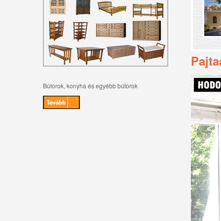
Pajta
Bútorok, konyha és egyébb bútorok