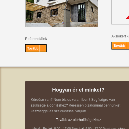
Aksiókért k
Referenciáink
Hogyan ér el minket?
Kérdése van? Nem biztos valamiben? Segítségre van
szüksége a döntéshez? Keressen bizalommal bennünket,
készséggel és szaktudással várjuk!
Tovább az elérhetőségekhez
Hétfő - Péntek: 8:00 - 17:00 Szombat: 8:00 - 12:00 Vasárnap: zárva