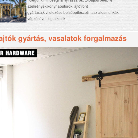
szekrények,konyhabútorok, ajtófront
gyártása,kivitelezése,belsőépítészeti asztalosmunkák
végzésével foglalkozik.
ajtók gyártás, vasalatok forgalmazás