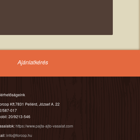
Ajánlatkérés
lérhetőságeink
orcop Kft.7831 Pellérd, József A. 22
2/587-017
obil: 20/9213-546
asalatok:
https://www.pajta-ajto-vasalat.com
ail:
info@forcop.hu