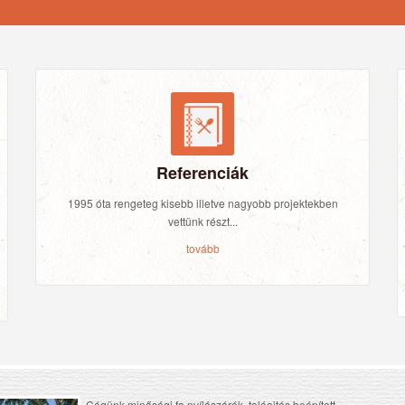
Referenciák
1995 óta rengeteg kisebb illetve nagyobb projektekben
vettünk részt...
tovább
Cégünk minőségi fa nyílászárók, tolóajtós beépített