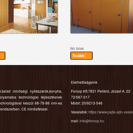
Wc falak
Elérhetőságeink
belső minőségi nyílászárók,konyha,
Forcop Kft.7831 Pellérd, József A. 22
olyamatos technológiai fejlesztésnek
72/587-017
technológiával készül 68-78-88 mm-es
Mobil: 20/9213-546
rendszerben. CE minősítéssel.
Vasalatok:
https://www.pajta-ajto-vasa
mail:
info@forcop.hu