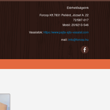
Elérhetőságeink
Forcop Kft.7831 Pellérd, József A. 22
72/587-017
Mobil: 20/9213-546
Vasalatok:
https://www.pajta-ajto-vasalat.com
mail:
info@forcop.hu