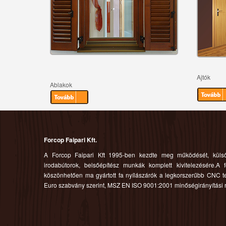
Ajtók
Ablakok
Forcop Faipari Kft.
A Forcop Faipari Kft 1995-ben kezdte meg működését, külső,
irodabútorok, belsőépítész munkák komplett kivitelezésére.A f
köszönhetően ma gyártott fa nyílászárók a legkorszerűbb CNC 
Euro szabvány szerint, MSZ EN ISO 9001:2001 minőségirányítási 